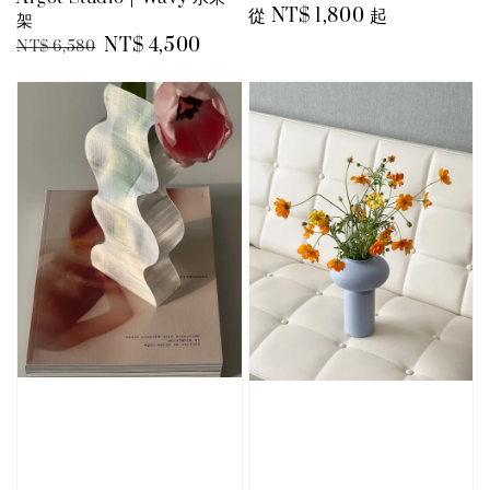
price
從
NT$ 1,800
price
起
架
Regular
Sale
NT$ 4,500
NT$ 6,580
price
price