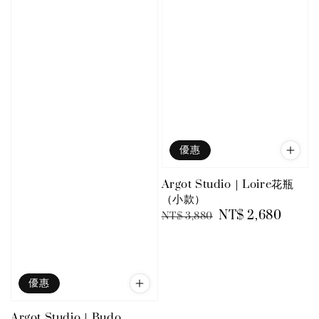
優惠
Argot Studio｜Loire花瓶
（小款）
Regular
Sale
NT$ 2,680
NT$ 3,880
price
price
優惠
Argot Studio｜Budo