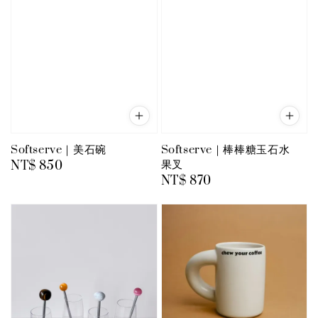
Softserve｜美石碗
Softserve｜棒棒糖玉石水
果叉
Regular
NT$ 850
Regular
NT$ 870
price
price