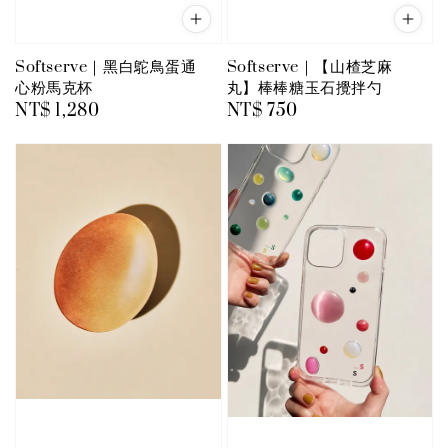
Softserve｜黑白鴕鳥蛋通
Softserve｜【山楂芝麻
心粉馬克杯
丸】棒棒糖玉石攪拌勺
Regular
NT$ 1,280
Regular
NT$ 750
price
price