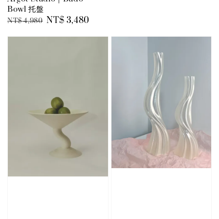
Bowl 托盤
Regular
Sale
NT$ 3,480
NT$ 4,980
price
price