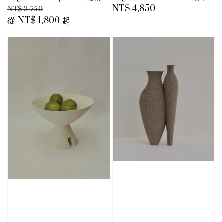
Regular
Sale
Regular
NT$ 4,850
NT$ 2,750
price
從
NT$ 1,800
price
起
price