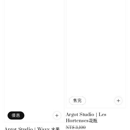
優惠
售完
Argot Studio｜Les
優惠
Hortenses花瓶
Regular
Sale
NT$ 3,100
Argot Studio｜Wavy 水果