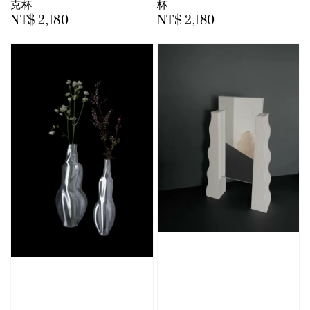
克杯
杯
Regular
NT$ 2,180
Regular
NT$ 2,180
price
price