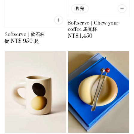
售完
Softserve｜Chew your
coffee 馬克杯
Softserve｜飲石杯
Regular
NT$ 1,450
Regular
從
NT$ 950
起
price
price