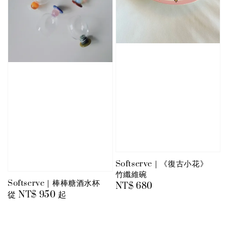
Softserve｜《復古小花》
竹纖維碗
Softserve｜棒棒糖酒水杯
Regular
NT$ 680
Regular
從
NT$ 950
起
price
price