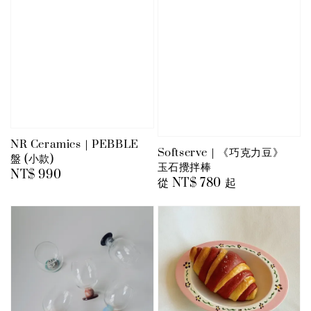
NR Ceramics｜PEBBLE
Softserve｜《巧克力豆》
盤 (小款)
玉石攪拌棒
Regular
NT$ 990
Regular
從
NT$ 780
起
price
price