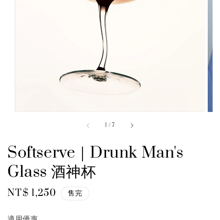
1
/
7
Softserve｜Drunk Man's
Glass 酒神杯
Regular
NT$ 1,250
售完
price
適用優惠