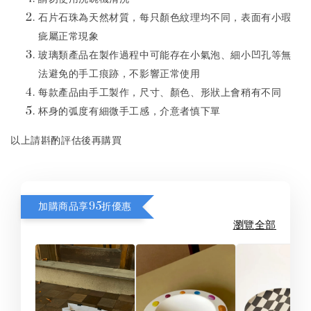
石片石珠為天然材質，每只顏色紋理均不同，表面有小瑕
疵屬正常現象
玻璃類產品在製作過程中可能存在小氣泡、細小凹孔等無
法避免的手工痕跡，不影響正常使用
每款產品由手工製作，尺寸、顏色、形狀上會稍有不同
杯身的弧度有細微手工感，介意者慎下單
以上請斟酌評估後再購買
加購商品享95折優惠
瀏覽全部