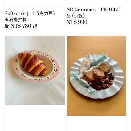
NR Ceramics｜PEBBLE
Softserve｜《巧克力豆》
盤 (小款)
玉石攪拌棒
Regular
NT$ 990
Regular
從
NT$ 780
起
price
price