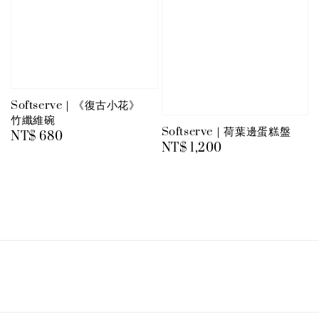
Softserve｜《復古小花》
竹纖維碗
Softserve｜荷葉邊蛋糕盤
Regular
NT$ 680
Regular
NT$ 1,200
price
price