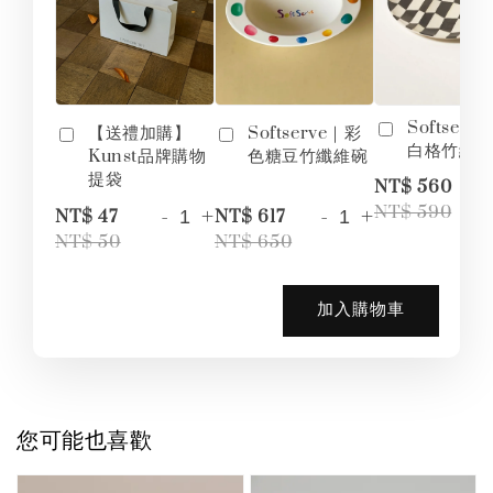
Softserv
【送禮加購】
Softserve｜彩
白格竹纖
Kunst品牌購物
色糖豆竹纖維碗
提袋
-
NT$ 560
-
+
-
+
NT$ 590
NT$ 47
NT$ 617
NT$ 50
NT$ 650
加入購物車
您可能也喜歡