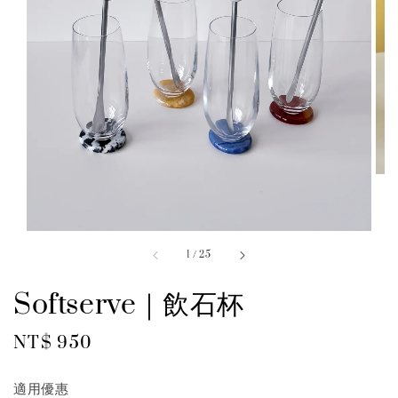
1
/
25
Softserve｜飲石杯
Regular
NT$ 950
price
適用優惠