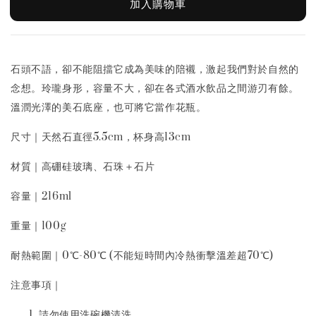
加入購物車
石頭不語，卻不能阻擋它成為美味的陪襯，激起我們對於自然的
念想。玲瓏身形，容量不大，卻在各式酒水飲品之間游刃有餘。
溫潤光澤的美石底座，也可將它當作花瓶。
尺寸｜天然石直徑5.5cm，杯身高13cm
材質｜高硼硅玻璃、石珠＋石片
容量｜216ml
重量｜100g
耐熱範圍｜0℃-80℃ (不能短時間內冷熱衝擊溫差超70℃)
注意事項｜
請勿使用洗碗機清洗