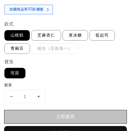
加購商品享95折優惠
款式
山楂糕
芝麻杏仁
黃冰糖
藍起司
青豌豆
組合（五款各一）
貨況
現貨
數量
立即購買