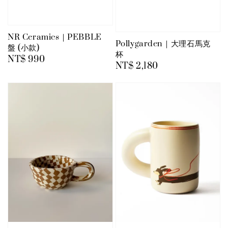
NR Ceramics｜PEBBLE
Pollygarden｜大理石馬克
盤 (小款)
杯
Regular
NT$ 990
Regular
NT$ 2,180
price
price