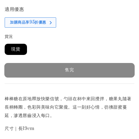
price
適用優惠
加購商品享95折優惠
貨況
現貨
售完
棒棒糖在原地釋放快樂信號，勺頭在杯中來回攪拌，糖果丸隨著
長柄轉圈，色彩與美味向它聚攏。這一刻好心情，彷彿甜蜜蔓
延，滲透唇齒浸入每口。
尺寸｜長19cm