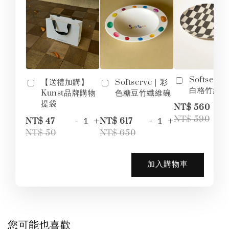
Softserv
【送禮加購】
Softserve｜彩
白格竹纖
Kunst品牌購物
色糖豆竹纖維碗
提袋
-
NT$ 560
-
+
-
+
NT$ 590
NT$ 47
NT$ 617
NT$ 50
NT$ 650
加入購物車
您可能也喜歡