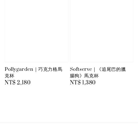
Pollygarden｜巧克力格馬
Softserve｜《追尾巴的臘
克杯
腸狗》馬克杯
Regular
NT$ 2,180
Regular
NT$ 1,380
price
price