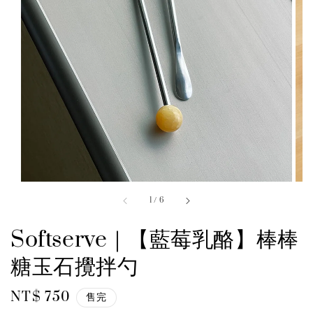
1
/
6
Softserve｜【藍莓乳酪】棒棒
糖玉石攪拌勺
Regular
NT$ 750
售完