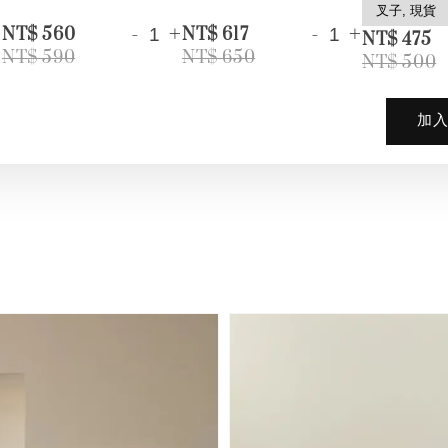
+
-
+
-
+
NT$ 560
NT$ 617
NT$ 475
NT$ 590
NT$ 650
NT$ 500
加