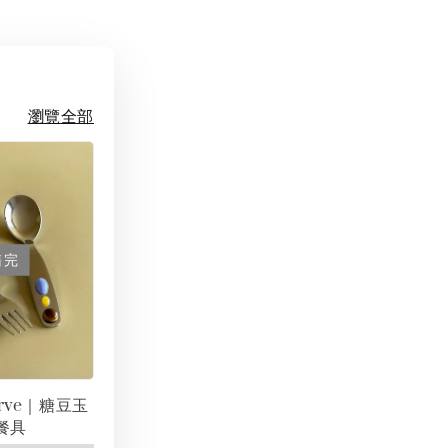
瀏覽全部
售完
erve｜糖豆玉
餐具