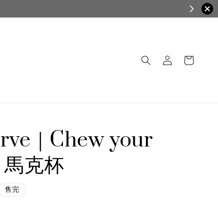
erve｜Chew your
ee 馬克杯
售完