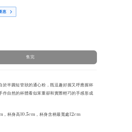
優惠
售完
自於半圓短管狀的通心粉，既逗趣好握又呼應握杯
手作自然的杯體看似笨重卻和實際輕巧的手感形成
m，杯身高10.5cm，杯身含柄最寬處12cm