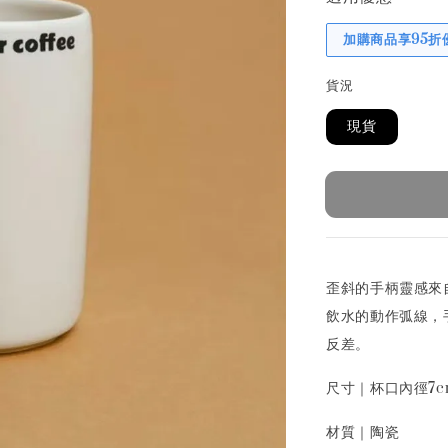
加購商品享95折
貨況
現貨
歪斜的手柄靈感來
飲水的動作弧線，
反差。
尺寸｜杯口內徑7c
材質｜陶瓷