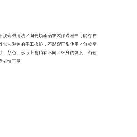
用洗碗機清洗／陶瓷類產品在製作過程中可能存在
等無法避免的手工痕跡，不影響正常使用／每款產
寸、顏色、形狀上會稍有不同／杯身的弧度、釉色
意者慎下單