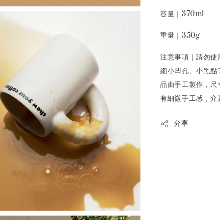
容量｜370ml
重量｜350g
注意事項｜請勿使
細小凹孔、小黑點
品由手工製作，尺
有細微手工感，介
分享