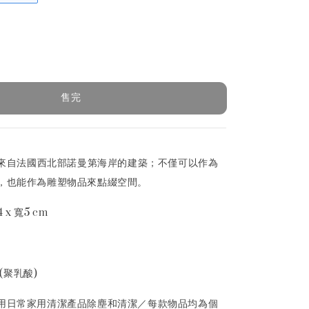
售完
靈感來自法國西北部諾曼第海岸的建築；不僅可以作為
，也能作為雕塑物品來點綴空間。
 x 寬5 cm
 (聚乳酸)
用日常家用清潔產品除塵和清潔／每款物品均為個