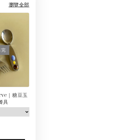
瀏覽全部
售完
erve｜糖豆玉
餐具