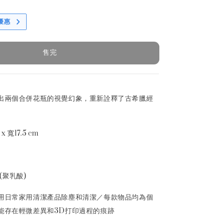
優惠
售完
出兩個合併花瓶的視覺幻象，重新詮釋了古希臘經
。
x 寬17.5 cm
 (聚乳酸)
用日常家用清潔產品除塵和清潔／每款物品均為個
能存在輕微差異和3D打印過程的痕跡