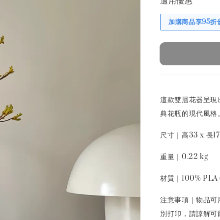
適用優惠
加購商品享95折
這款雙層花器呈現
典花瓶的現代風格
尺寸｜高33 x 長17 
重量｜0.22 kg
材質｜100% PLA
注意事項｜物品可
別打印，請諒解可