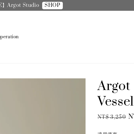
SHOP
【SALE】手機殼全面8折
peration
Argot
Vess
Regular
S
N
NT$ 3,250
price
p