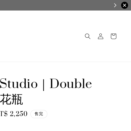
 Studio｜Double
el花瓶
ale
T$ 2,250
售完
rice