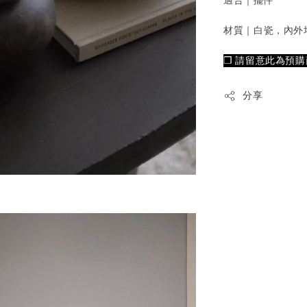
適合｜擺件
材質｜白瓷，內外
❒ 請留意此為預購
分享