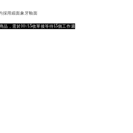
均採用緞面象牙釉面
商品，需於10/15收單後等待15個工作週