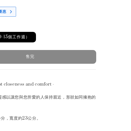
優惠
0-15個工作週）
售完
pt closeness and comfort -
orm的靈感以讓您與您所愛的人保持親近，形狀如同擁抱的
公分，寬度約23公分。