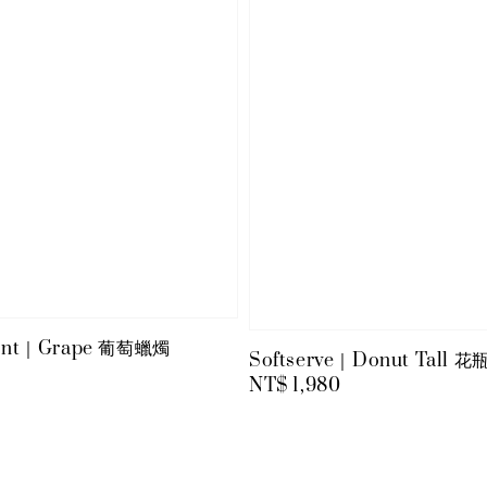
cent｜Grape 葡萄蠟燭
Softserve｜Donut Tall 花
Regular
NT$ 1,980
price