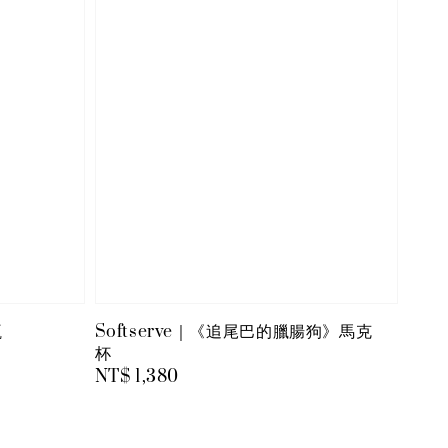
瓶
Softserve｜《追尾巴的臘腸狗》馬克
杯
Regular
NT$ 1,380
price