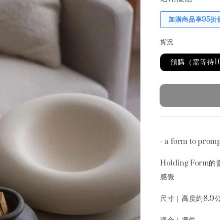
加購商品享95折
貨況
預購（需等待1
- a form to prom
Holding F
感覺
尺寸｜高度約8.9