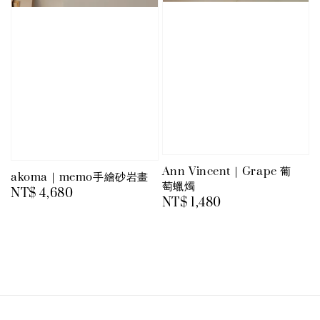
Ann Vincent｜Grape 葡
akoma｜memo手繪砂岩畫
萄蠟燭
Regular
NT$ 4,680
Regular
NT$ 1,480
price
price