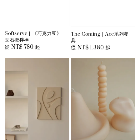
Softserve｜《巧克力豆》
The Coming｜Acc系列餐
玉石攪拌棒
具
Regular
從
NT$ 780
起
Regular
從
NT$ 1,380
起
price
price