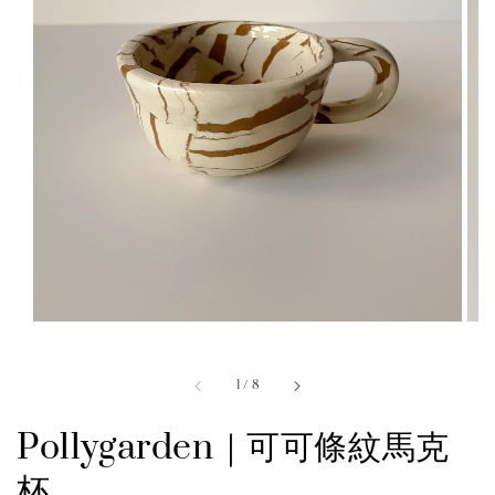
1
/
8
Pollygarden｜可可條紋馬克
杯