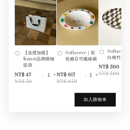
Softserv
【送禮加購】
Softserve｜彩
白格竹纖
Kunst品牌購物
色糖豆竹纖維碗
提袋
-
NT$ 560
-
+
-
+
NT$ 590
NT$ 47
NT$ 617
NT$ 50
NT$ 650
加入購物車