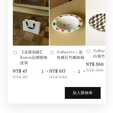
Softserv
【送禮加購】
Softserve｜彩
白格竹纖
Kunst品牌購物
色糖豆竹纖維碗
提袋
-
NT$ 560
-
+
-
+
NT$ 590
NT$ 47
NT$ 617
NT$ 50
NT$ 650
加入購物車