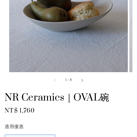
1
/
8
NR Ceramics｜OVAL碗
Regular
NT$ 1,760
price
適用優惠