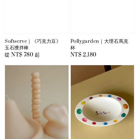
Softserve｜《巧克力豆》
Pollygarden｜大理石馬克
玉石攪拌棒
杯
Regular
從
NT$ 780
起
Regular
NT$ 2,180
price
price