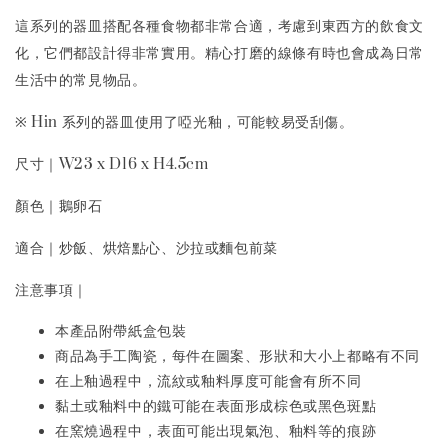
這系列的器皿搭配各種食物都非常合適，考慮到東西方的飲食文
化，它們都設計得非常實用。精心打磨的線條有時也會成為日常
生活中的常見物品。
※ Hin 系列的器皿使用了啞光釉，可能較易受刮傷。
尺寸｜W23 x D16 x H4.5cm
顏色｜鵝卵石
適合｜炒飯、烘焙點心、沙拉或麵包前菜
注意事項｜
本產品附帶紙盒包裝
商品為手工陶瓷，每件在圖案、形狀和大小上都略有不同
在上釉過程中，流紋或釉料厚度可能會有所不同
黏土或釉料中的鐵可能在表面形成棕色或黑色斑點
在窯燒過程中，表面可能出現氣泡、釉料等的痕跡