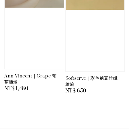
Ann Vincent｜Grape 葡
Softserve｜彩色糖豆竹纖
萄蠟燭
維碗
Regular
NT$ 1,480
Regular
NT$ 650
price
price