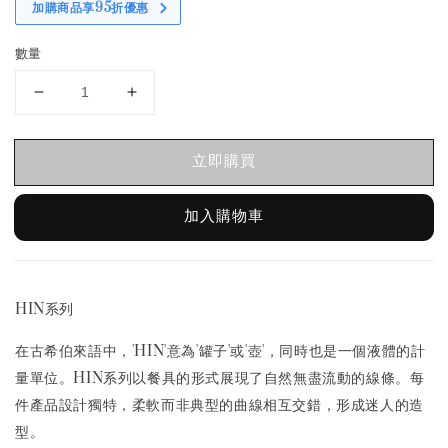
加購商品享95折優惠
數量
立即購買
加入購物車
HIN系列
在古希伯來語中，'HIN'意為'罐子'或'壺'，同時也是一個液體的計
量單位。HIN系列以餐具的形式展現了自然無盡流動的線條。每
件產品設計獨特，柔軟而非典型的曲線相互交錯，形成迷人的造
型。