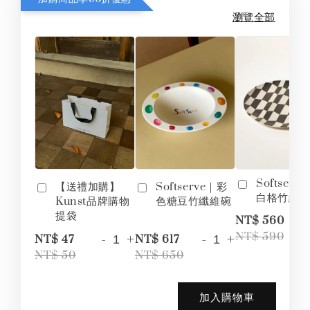
瀏覽全部
Softserv
【送禮加購】
Softserve｜彩
白格竹纖
Kunst品牌購物
色糖豆竹纖維碗
提袋
-
NT$ 560
-
+
-
+
NT$ 590
NT$ 47
NT$ 617
NT$ 50
NT$ 650
加入購物車