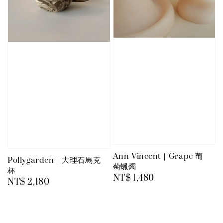
Ann Vincent｜Grape 葡
Pollygarden｜大理石馬克
萄蠟燭
杯
Regular
NT$ 1,480
Regular
NT$ 2,180
price
price