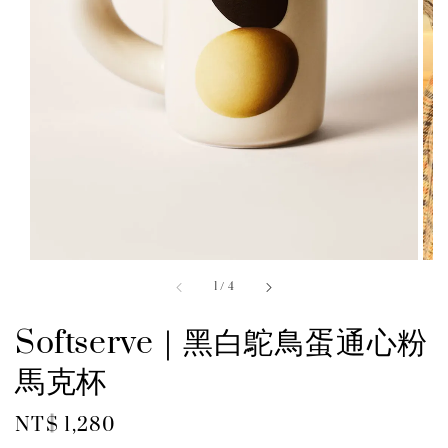
1
/
4
Softserve｜黑白鴕鳥蛋通心粉
馬克杯
Regular
NT$ 1,280