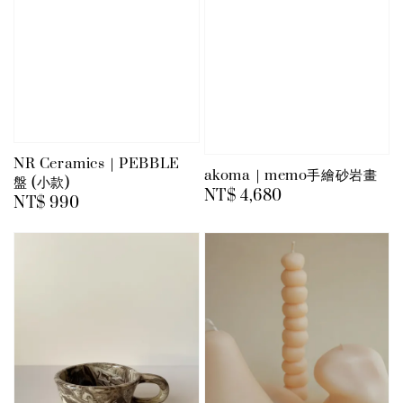
NR Ceramics｜PEBBLE
akoma｜memo手繪砂岩畫
盤 (小款)
Regular
NT$ 4,680
Regular
NT$ 990
price
price