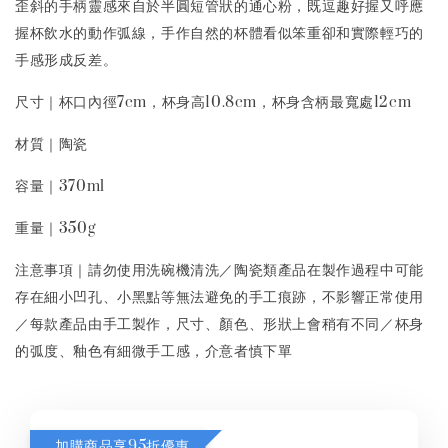
歪斜的手柄靈感來自於半圓短管狀的通心粉，既逗趣好握又呼應
握杯飲水的動作弧線，手作自然的杯體看似笨重卻和實際輕巧的
手感形成反差。
尺寸｜杯口內徑7cm，杯身高10.8cm，杯身含柄最寬處12cm
材質｜陶瓷
容量｜370ml
重量｜350g
注意事項｜請勿使用洗碗機清洗／陶瓷類產品在製作過程中可能
存在細小凹孔、小黑點等無法避免的手工痕跡，不影響正常使用
／每款產品由手工製作，尺寸、顏色、形狀上會稍有不同／杯身
的弧度、釉色有細微手工感，介意者慎下單
加購商品享95折優惠