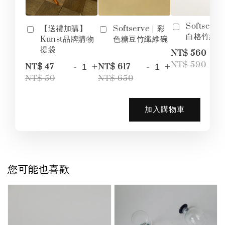
Softserv
【送禮加購】
Softserve｜彩
白格竹纖
Kunst品牌購物
色糖豆竹纖維碗
提袋
-
NT$ 560
-
+
-
+
NT$ 590
NT$ 47
NT$ 617
NT$ 50
NT$ 650
加入購物車
您可能也喜歡