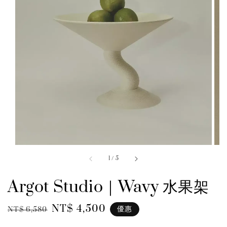
1
/
5
Argot Studio｜Wavy 水果架
Regular
Sale
NT$ 4,500
優惠
NT$ 6,580
price
price