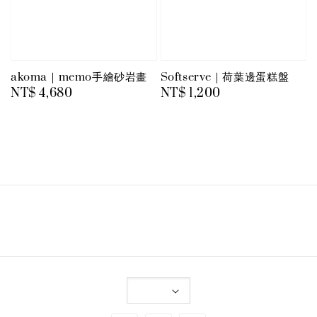
akoma｜memo手繪砂岩畫
Softserve｜荷葉邊蛋糕盤
Regular
NT$ 4,680
Regular
NT$ 1,200
price
price