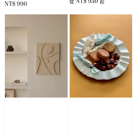
Regular
從
NT$ 950
起
Regular
NT$ 990
price
price