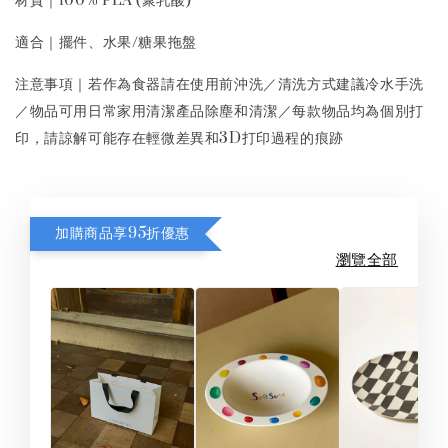
材質｜100% PLA (聚乳酸)
適合｜擺件、水果/糖果拖盤
注意事項｜若作為食器請在使用前沖洗／清洗方式建議冷水手洗
／物品可用日常家用清潔產品除塵和清潔／每款物品均為個別打
印，請諒解可能存在輕微差異和3D打印過程的痕跡
加購商品享95折優惠
瀏覽全部